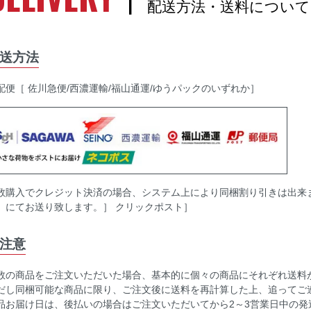
| 配送方法・送料について
送方法
配便［ 佐川急便/西濃運輸/福山通運/ゆうパックのいずれか］
数購入でクレジット決済の場合、システム上により同梱割り引きは出来
］にてお送り致します。］ クリックポスト］
注意
数の商品をご注文いただいた場合、基本的に個々の商品にそれぞれ送料
だし同梱可能な商品に限り、ご注文後に送料を再計算した上、追ってご
品お届け日は、後払いの場合はご注文いただいてから2～3営業日中の発