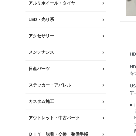
アルミホイール・タイヤ
LED・光り系
アクセサリー
メンテナンス
H
H
日産パーツ
を
ステッカー・アパレル
U
す
カスタム施工
■
日
アウトレット・中古パーツ
H
ナ
配
ＤＩＹ 脱着・交換 整備手帳