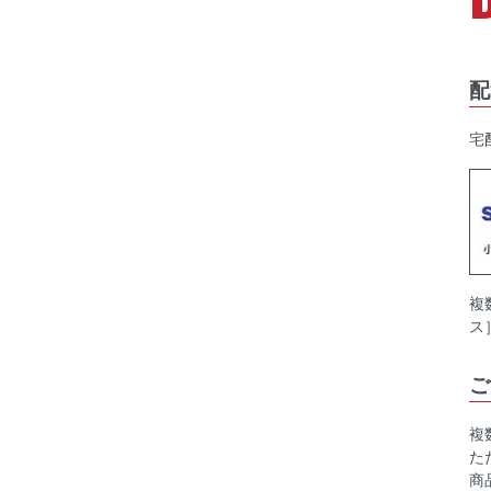
配
宅
複
ス
ご
複
た
商