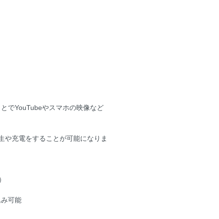
でYouTubeやスマホの映像など
楽再生や充電をすることが可能になりま
）
込み可能