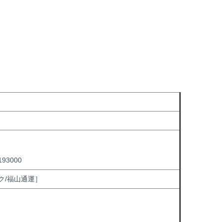
3000
ク/福山通運］